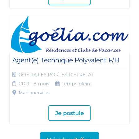
Agent(e) Technique Polyvalent F/H
GOELIA LES PORTES D'ETRETAT
CDD - 8 mois
Temps plein
Maniquerville
Je postule