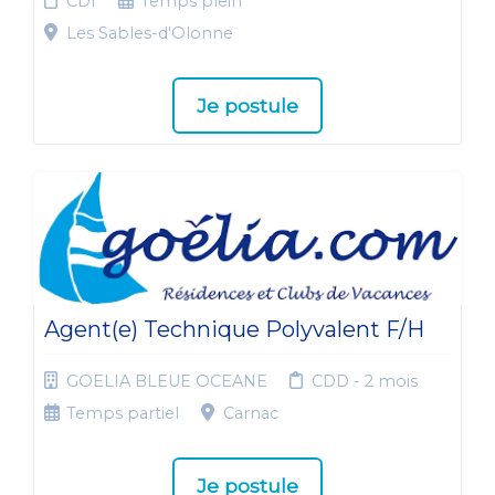
CDI
Temps plein
Les Sables-d'Olonne
Je postule
Agent(e) Technique Polyvalent F/H
GOELIA BLEUE OCEANE
CDD - 2 mois
Temps partiel
Carnac
Je postule