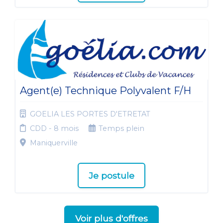
Agent(e) Technique Polyvalent F/H
GOELIA LES PORTES D'ETRETAT
CDD - 8 mois
Temps plein
Maniquerville
Je postule
Voir plus d'offres