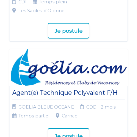
CDI
Temps plein
Les Sables-d'Olonne
Je postule
Agent(e) Technique Polyvalent F/H
GOELIA BLEUE OCEANE
CDD - 2 mois
Temps partiel
Carnac
Je postule