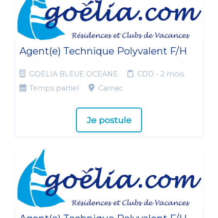
Agent(e) Technique Polyvalent F/H
GOELIA BLEUE OCEANE
CDD - 2 mois
Temps partiel
Carnac
Je postule