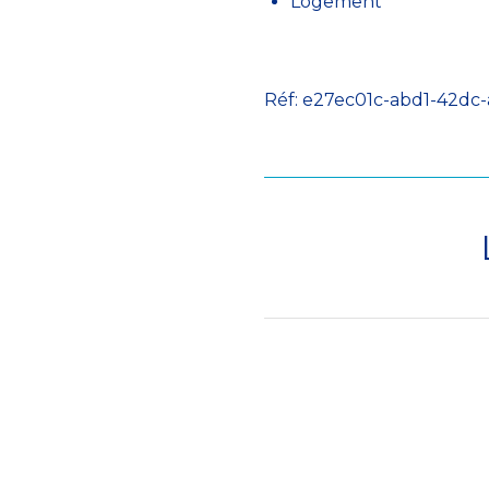
Logement
Réf: e27ec01c-abd1-42dc