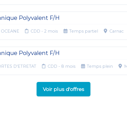
hnique Polyvalent F/H
E OCEANE
CDD - 2 mois
Temps partiel
Carnac
hnique Polyvalent F/H
ORTES D'ETRETAT
CDD - 8 mois
Temps plein
M
Voir plus d'offres