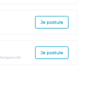
Je postule
Je postule
aniquerville