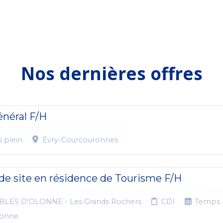
Nos dernières offres
néral F/H
 plein
Évry-Courcouronnes
de site en résidence de Tourisme F/H
BLES D'OLONNE - Les Grands Rochers
CDI
Temps 
lonne