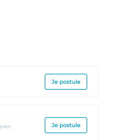
Je postule
Je postule
plein