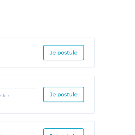
Je postule
Je postule
plein