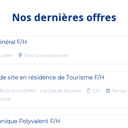
Nos dernières offres
néral F/H
 plein
Évry-Courcouronnes
de site en résidence de Tourisme F/H
BLES D'OLONNE - Les Grands Rochers
CDI
Temps 
lonne
hnique Polyvalent F/H