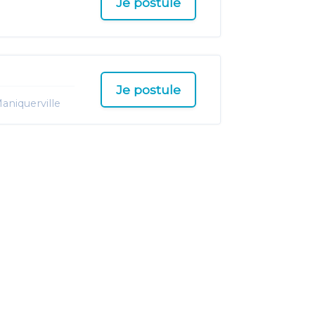
Je postule
Je postule
aniquerville