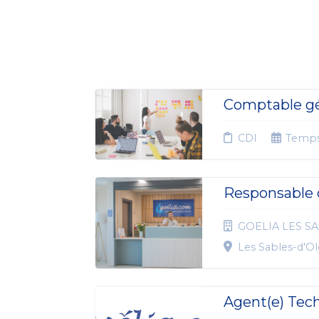
Comptable gé
CDI
Temps
Responsable 
GOELIA LES SA
Les Sables-d'O
Agent(e) Tec