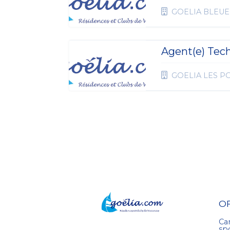
GOELIA BLEU
Agent(e) Tec
GOELIA LES P
O
Ca
sp