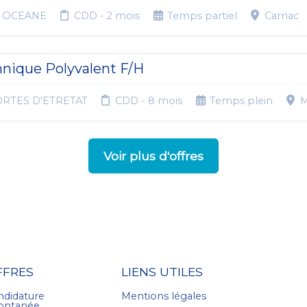
E OCEANE
CDD - 2 mois
Temps partiel
Carnac
hnique Polyvalent F/H
ORTES D'ETRETAT
CDD - 8 mois
Temps plein
M
Voir plus d'offres
FFRES
LIENS UTILES
ndidature
Mentions légales
ontanée