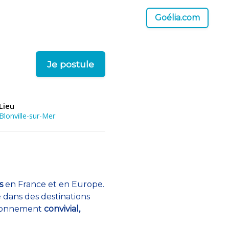
Goélia.com
Je postule
Lieu
Blonville-sur-Mer
s
en France et en Europe.
é dans des destinations
vironnement
convivial,