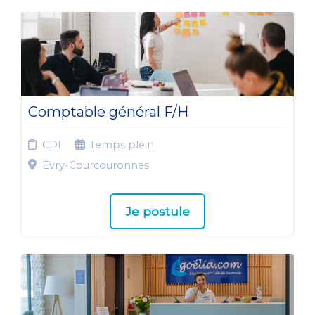
Comptable général F/H
CDI
Temps plein
Évry-Courcouronnes
Je postule