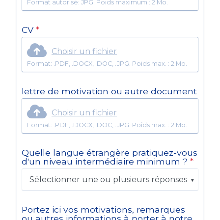
Format autorisé: JPG. Poids maximum : 2 Mo.
CV
*
Choisir un fichier
Format: .PDF, .DOCX, .DOC, .JPG. Poids max. : 2 Mo.
lettre de motivation ou autre document
Choisir un fichier
Format: .PDF, .DOCX, .DOC, .JPG. Poids max. : 2 Mo.
Quelle langue étrangère pratiquez-vous
d'un niveau intermédiaire minimum ?
*
Sélectionner une ou plusieurs réponses
Portez ici vos motivations, remarques
ou autres informations à porter à notre